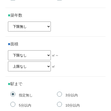
築年数
面積
㎡～
㎡
駅まで
指定無し
3分以内
5分以内
10分以内