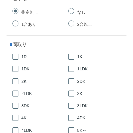
指定無し
なし
1台あり
2台以上
間取り
1R
1K
1DK
1LDK
2K
2DK
2LDK
3K
3DK
3LDK
4K
4DK
4LDK
5K～