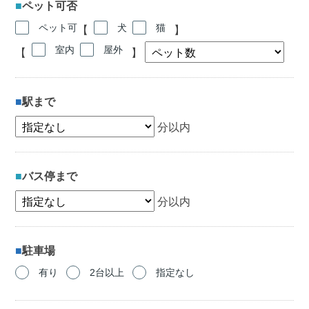
ペット可否
ペット可
犬
猫
【
】
室内
屋外
【
】
駅まで
分以内
バス停まで
分以内
駐車場
有り
2台以上
指定なし