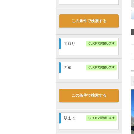
～
敷金なし
この条件で検索する
礼金なし
管理費・共益費込
駐車場代込
間取り
1R
1K
1DK
1LDK
面積
2K
2DK
2LDK
3K
～
3DK
3LDK
4K
4DK
この条件で検索する
4LDK
5K～
駅まで
指定無し