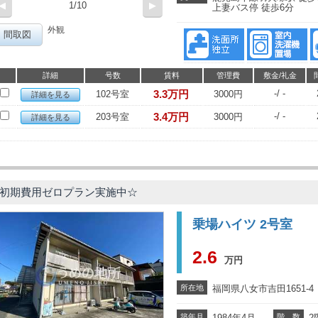
◀
1/10
▶
上妻バス停 徒歩6分
外観
間取図
詳細
号数
賃料
管理費
敷金/礼金
3.3万円
-/ -
102号室
3000円
詳細を見る
3.4万円
-/ -
203号室
3000円
詳細を見る
初期費用ゼロプラン実施中☆
乗場ハイツ 2号室
2.6
万円
所在地
福岡県八女市吉田1651-4
築年月
1984年4月
階 数
2