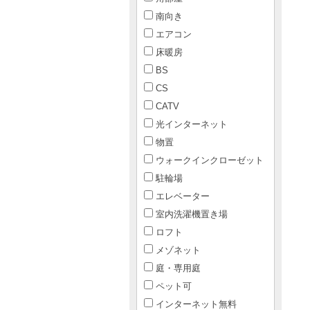
南向き
エアコン
床暖房
BS
CS
CATV
光インターネット
物置
ウォークインクローゼット
駐輪場
エレベーター
室内洗濯機置き場
ロフト
メゾネット
庭・専用庭
ペット可
インターネット無料