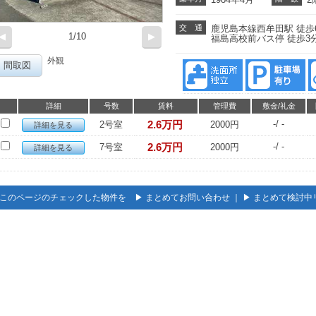
交 通
鹿児島本線西牟田駅 徒歩
◀
1/10
▶
福島高校前バス停 徒歩3
外観
間取図
詳細
号数
賃料
管理費
敷金/礼金
2.6万円
-/ -
2号室
2000円
詳細を見る
2.6万円
-/ -
7号室
2000円
詳細を見る
このページのチェックした物件を ▶
まとめてお問い合わせ
｜ ▶
まとめて検討中