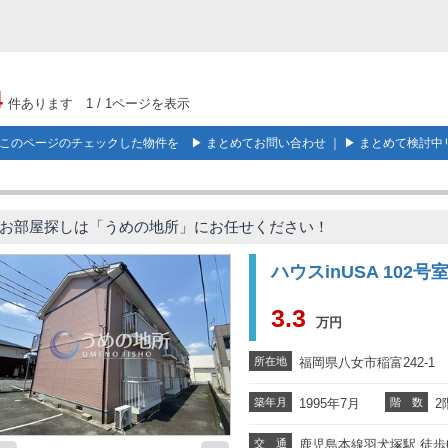
4
件あります 1 / 1ページを表示
このページのチェックした物件を ▶
まとめてお問い合わせ
｜ ▶
まとめて検討中
お部屋探しは「うめの地所」にお任せください！
ハウスinUSA 102号
3.3
万円
所在地
福岡県八女市稲富242-1
築年月
1995年7月
階 数
2
交 通
鹿児島本線羽犬塚駅 徒歩