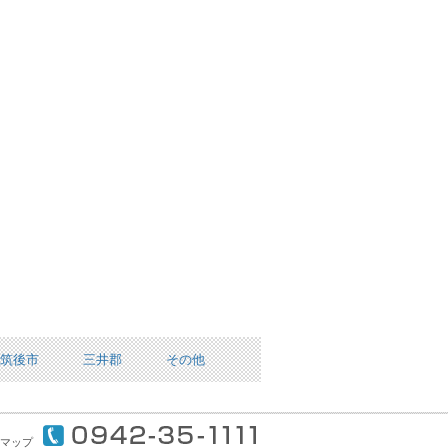
筑後市
三井郡
その他
マップ