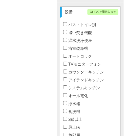
設備
バス・トイレ別
追い焚き機能
温水洗浄便座
浴室乾燥機
オートロック
TVモニターフォン
カウンターキッチン
アイランドキッチン
システムキッチン
オール電化
浄水器
食洗機
2階以上
最上階
角部屋