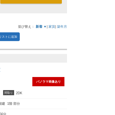
並び替え：
新着 ▼
|
家賃
|
築年月
リストに追加
室
パノラマ画像あり
間取り
2DK
階建 1階 部分
66分