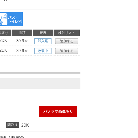
間取り
面積
現況
検討リスト
2DK
39.9㎡
即入居
追加する
2DK
39.9㎡
改装中
追加する
パノラマ画像あり
間取り
2DK
階建 1階 部分