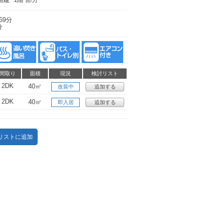
69分
分
間取り
面積
現況
検討リスト
2DK
40㎡
改装中
追加する
2DK
40㎡
即入居
追加する
リストに追加