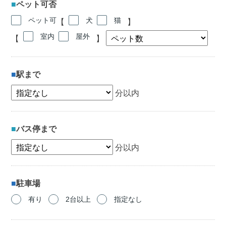
ペット可否
ペット可
犬
猫
【
】
室内
屋外
【
】
駅まで
分以内
バス停まで
分以内
駐車場
有り
2台以上
指定なし