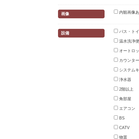
内観画像
画像
バス・トイ
設備
温水洗浄
オートロ
カウンター
システムキ
浄水器
2階以上
角部屋
エアコン
BS
CATV
物置