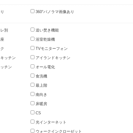
あり
360°パノラマ画像あり
レ別
追い焚き機能
便座
浴室乾燥機
ック
TVモニターフォン
キッチン
アイランドキッチン
ッチン
オール電化
食洗機
最上階
南向き
床暖房
CS
光インターネット
ウォークインクローゼット