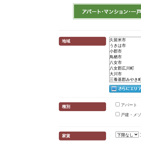
地域
アパート
種別
戸建・メゾ
家賃