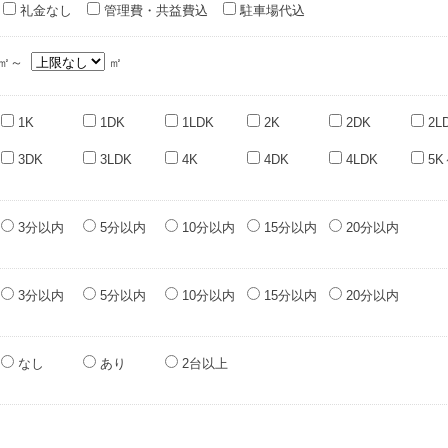
礼金なし
管理費・共益費込
駐車場代込
㎡～
㎡
1K
1DK
1LDK
2K
2DK
2L
3DK
3LDK
4K
4DK
4LDK
5K
3分以内
5分以内
10分以内
15分以内
20分以内
3分以内
5分以内
10分以内
15分以内
20分以内
なし
あり
2台以上