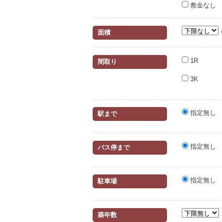
敷金なし
面積
1R
間取り
3K
指定無し
駅まで
指定無し
バス停まで
指定無し
駐車場
築年数