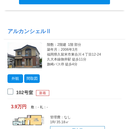
アルカンシェルⅡ
階数：2階建 1階 部分
築年月：2006年3月
福岡県久留米市東合川４丁目12-24
久大本線御井駅 徒歩11分
旗崎バス停 徒歩4分
外観
間取図
102号室
新着
3.9万円
敷：- 礼：-
管理費：なし
1R/ 35.18㎡