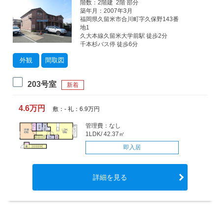
階数：2階建 2階 部分
築年月：2007年3月
福岡県久留米市合川町字久保野143番
地1
久大本線久留米大学前駅 徒歩2分
千本杉バス停 徒歩6分
外観
間取図
203号室
新着
4.6万円
敷：- 礼：6.9万円
管理費：なし
1LDK/ 42.37㎡
即入居
詳細を見る