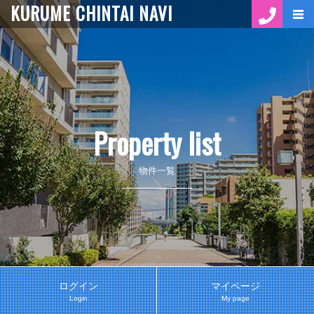
KURUME CHINTAI NAVI
Property list
物件一覧
ログイン
マイページ
Login
My page