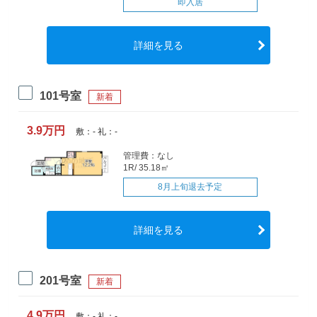
即入居
詳細を見る
101号室
新着
3.9万円
敷：- 礼：-
管理費：なし
1R/ 35.18㎡
8月上旬退去予定
詳細を見る
201号室
新着
4.9万円
敷：- 礼：-