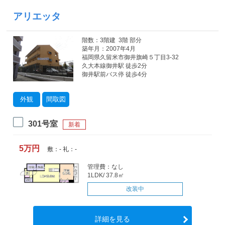
アリエッタ
階数：3階建 3階 部分
築年月：2007年4月
福岡県久留米市御井旗崎５丁目3-32
久大本線御井駅 徒歩2分
御井駅前バス停 徒歩4分
外観
間取図
301号室
新着
5万円
敷：- 礼：-
管理費：なし
1LDK/ 37.8㎡
改装中
詳細を見る