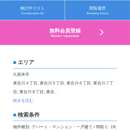
検討中リスト
閲覧履歴
Consideration list
Browsing history
無料会員登録
Member registration
■
エリア
久留米市
東合川４丁目, 東合川５丁目, 東合川６丁目, 東合川７丁
目, 東合川８丁目, 東合
...
続きを読む
■
検索条件
物件種別: アパート・マンション・一戸建て / 間取り: 1R,