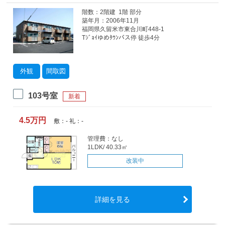
階数：2階建 1階 部分
築年月：2006年11月
福岡県久留米市東合川町448-1
Tｼﾞｮｲゆめﾀｳﾝバス停 徒歩4分
外観
間取図
103号室
新着
4.5万円
敷：- 礼：-
管理費：なし
1LDK/ 40.33㎡
改装中
詳細を見る