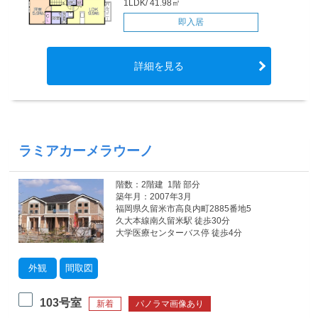
1LDK/ 41.98㎡
即入居
詳細を見る
ラミアカーメラウーノ
階数：2階建 1階 部分
築年月：2007年3月
福岡県久留米市高良内町2885番地5
久大本線南久留米駅 徒歩30分
大学医療センターバス停 徒歩4分
外観
間取図
103号室
新着
パノラマ画像あり