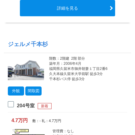
詳細を見る
ジェルメ千本杉
階数：2階建 2階 部分
築年月：2006年4月
福岡県久留米市御井朝妻１丁目2番6
久大本線久留米大学前駅 徒歩3分
千本杉バス停 徒歩3分
外観
間取図
204号室
新着
4.7万円
敷：- 礼：4.7万円
管理費：なし