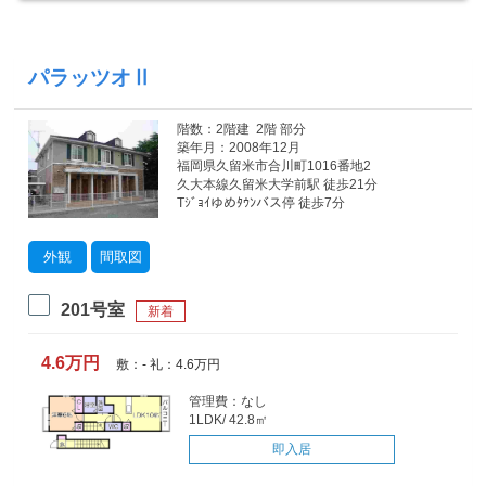
パラッツオⅡ
階数：2階建 2階 部分
築年月：2008年12月
福岡県久留米市合川町1016番地2
久大本線久留米大学前駅 徒歩21分
Tｼﾞｮｲゆめﾀｳﾝバス停 徒歩7分
外観
間取図
201号室
新着
4.6万円
敷：- 礼：4.6万円
管理費：なし
1LDK/ 42.8㎡
即入居