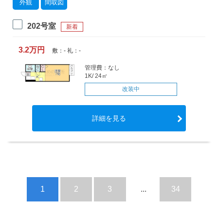
外観
間取図
202号室
新着
3.2万円
敷：- 礼：-
管理費：なし
1K/ 24㎡
改装中
詳細を見る
1
2
3
...
34