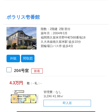
ポラリス壱番館
階数：2階建 2階 部分
築年月：2004年3月
福岡県久留米市野中町568番地18
久大本線南久留米駅 徒歩10分
競輪場口バス停 徒歩4分
外観
間取図
204号室
新着
4.3万円
敷：- 礼：-
管理費：なし
1LDK/ 41.98㎡
即入居