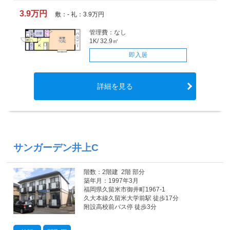
3.9万円
敷：- 礼：3.9万円
管理費：なし
1K/ 32.9㎡
即入居
詳細を見る
サンガーデン井上C
階数：2階建 2階 部分
築年月：1997年3月
福岡県久留米市御井町1967-1
久大本線久留米大学前駅 徒歩17分
附設高校前バス停 徒歩3分