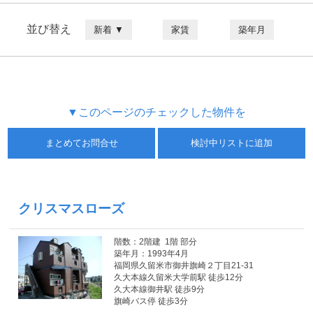
並び替え
新着 ▼
家賃
築年月
▼このページのチェックした物件を
まとめてお問合せ
検討中リストに追加
クリスマスローズ
階数：2階建 1階 部分
築年月：1993年4月
福岡県久留米市御井旗崎２丁目21-31
久大本線久留米大学前駅 徒歩12分
久大本線御井駅 徒歩9分
旗崎バス停 徒歩3分