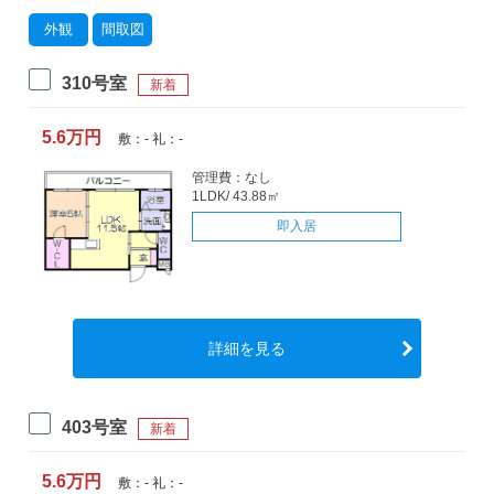
外観
間取図
310号室
新着
5.6万円
敷：- 礼：-
管理費：なし
1LDK/ 43.88㎡
即入居
詳細を見る
403号室
新着
5.6万円
敷：- 礼：-