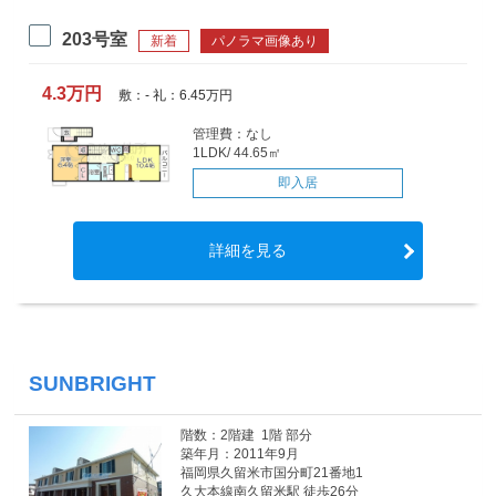
203号室
新着
パノラマ画像あり
4.3万円
敷：- 礼：6.45万円
管理費：なし
1LDK/ 44.65㎡
即入居
詳細を見る
SUNBRIGHT
階数：2階建 1階 部分
築年月：2011年9月
福岡県久留米市国分町21番地1
久大本線南久留米駅 徒歩26分