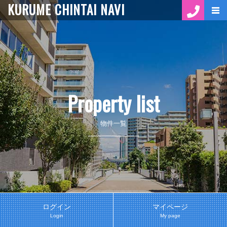
KURUME CHINTAI NAVI
Property list
物件一覧
ログイン
マイページ
Login
My page