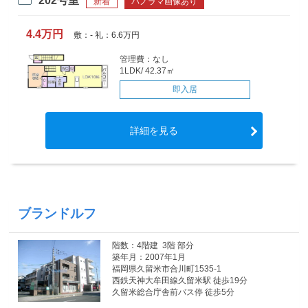
202号室
新着
パノラマ画像あり
4.4万円
敷：- 礼：6.6万円
管理費：なし
1LDK/ 42.37㎡
即入居
詳細を見る
ブランドルフ
階数：4階建 3階 部分
築年月：2007年1月
福岡県久留米市合川町1535-1
西鉄天神大牟田線久留米駅 徒歩19分
久留米総合庁舎前バス停 徒歩5分