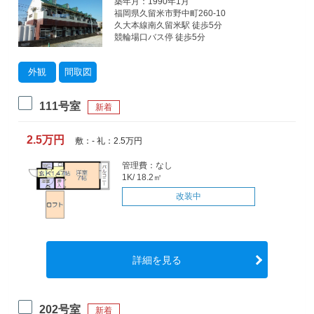
築年月：1990年1月
福岡県久留米市野中町260-10
久大本線南久留米駅 徒歩5分
競輪場口バス停 徒歩5分
外観
間取図
111号室
新着
2.5万円
敷：- 礼：2.5万円
管理費：なし
1K/ 18.2㎡
改装中
詳細を見る
202号室
新着