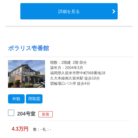
詳細を見る
ポラリス壱番館
階数：2階建 2階 部分
築年月：2004年3月
福岡県久留米市野中町568番地18
久大本線南久留米駅 徒歩10分
競輪場口バス停 徒歩4分
外観
間取図
204号室
新着
4.3万円
敷：- 礼：-