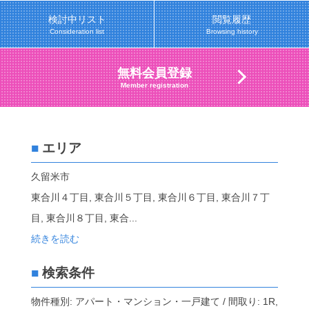
検討中リスト
閲覧履歴
Consideration list
Browsing history
無料会員登録
Member registration
■
エリア
久留米市
東合川４丁目, 東合川５丁目, 東合川６丁目, 東合川７丁
目, 東合川８丁目, 東合
...
続きを読む
■
検索条件
物件種別: アパート・マンション・一戸建て / 間取り: 1R,