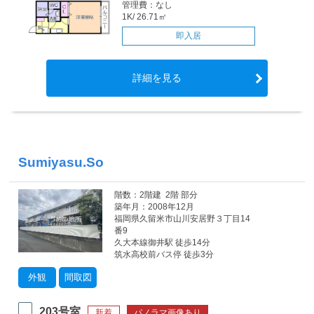
管理費：なし
1K/ 26.71㎡
即入居
詳細を見る
Sumiyasu.So
階数：2階建 2階 部分
築年月：2008年12月
福岡県久留米市山川安居野３丁目14
番9
久大本線御井駅 徒歩14分
筑水高校前バス停 徒歩3分
外観
間取図
203号室
新着
パノラマ画像あり