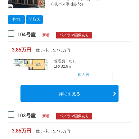
八枝バス停 徒歩5分
外観
間取図
104号室
新着
パノラマ画像あり
3.85万円
敷：- 礼：5.775万円
管理費：なし
1R/ 32.9㎡
即入居
詳細を見る
103号室
新着
パノラマ画像あり
3.85万円
敷：- 礼：5.775万円