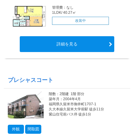
管理費：なし
1LDK/ 40.27㎡
改装中
詳細を見る
プレシャスコート
階数：2階建 1階 部分
築年月：2004年4月
福岡県久留米市御井町1707-1
久大本線久留米大学前駅 徒歩11分
紫山住宅前バス停 徒歩1分
外観
間取図