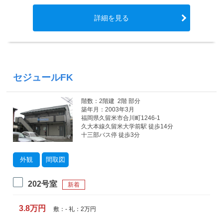
詳細を見る
セジュールFK
階数：2階建 2階 部分
築年月：2003年3月
福岡県久留米市合川町1246-1
久大本線久留米大学前駅 徒歩14分
十三部バス停 徒歩3分
外観
間取図
202号室
新着
3.8万円
敷：- 礼：2万円