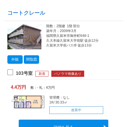
コートクレール
階数：2階建 1階 部分
築年月：2009年3月
福岡県久留米市御井町648-1
久大本線久留米大学前駅 徒歩12分
久留米大学前バス停 徒歩13分
外観
間取図
103号室
新着
パノラマ画像あり
4.4万円
敷：- 礼：4万円
管理費：なし
1K/ 30.33㎡
改装中