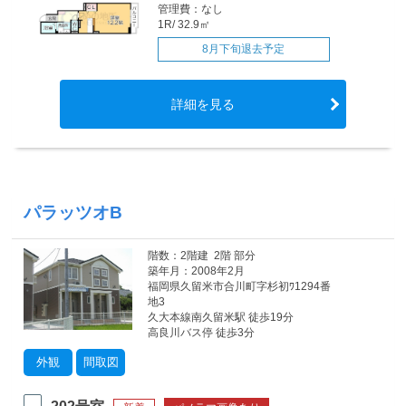
管理費：なし
1R/ 32.9㎡
8月下旬退去予定
詳細を見る
パラッツオB
階数：2階建 2階 部分
築年月：2008年2月
福岡県久留米市合川町字杉初ﾜ1294番
地3
久大本線南久留米駅 徒歩19分
高良川バス停 徒歩3分
外観
間取図