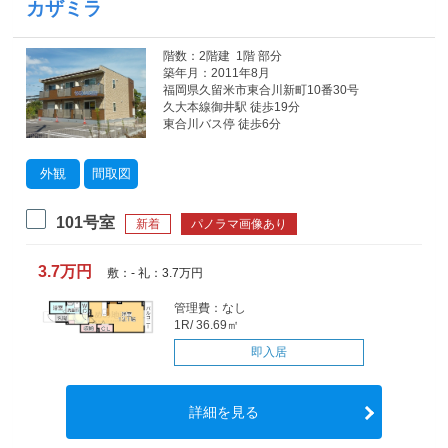
カザミラ
階数：2階建 1階 部分
築年月：2011年8月
福岡県久留米市東合川新町10番30号
久大本線御井駅 徒歩19分
東合川バス停 徒歩6分
外観
間取図
101号室
新着
パノラマ画像あり
3.7万円
敷：- 礼：3.7万円
管理費：なし
1R/ 36.69㎡
即入居
詳細を見る