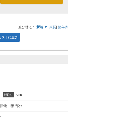
並び替え：
新着 ▼
|
家賃
|
築年月
リストに追加
間取り
5DK
1階建 1階 部分
分