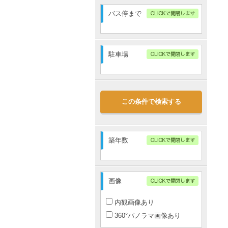
3分以内
バス停まで
5分以内
10分以内
指定無し
15分以内
3分以内
駐車場
20分以内
5分以内
10分以内
指定無し
15分以内
なし
20分以内
この条件で検索する
あり
2台以上
築年数
画像
内観画像あり
360°パノラマ画像あり