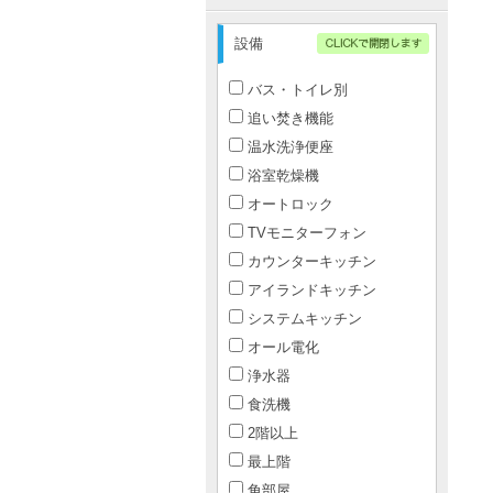
設備
バス・トイレ別
追い焚き機能
温水洗浄便座
浴室乾燥機
オートロック
TVモニターフォン
カウンターキッチン
アイランドキッチン
システムキッチン
オール電化
浄水器
食洗機
2階以上
最上階
角部屋