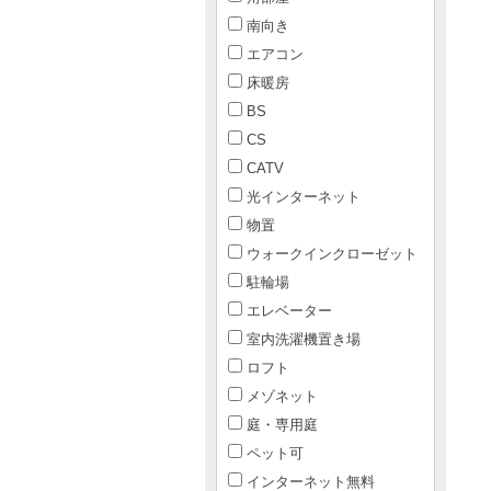
南向き
エアコン
床暖房
BS
CS
CATV
光インターネット
物置
ウォークインクローゼット
駐輪場
エレベーター
室内洗濯機置き場
ロフト
メゾネット
庭・専用庭
ペット可
インターネット無料