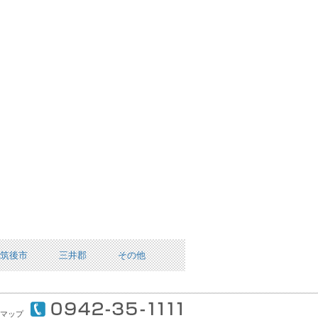
筑後市
三井郡
その他
マップ