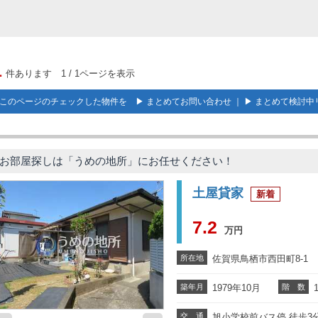
1
件あります 1 / 1ページを表示
このページのチェックした物件を ▶
まとめてお問い合わせ
｜ ▶
まとめて検討中
お部屋探しは「うめの地所」にお任せください！
土屋貸家
新着
7.2
万円
所在地
佐賀県鳥栖市西田町8-1
築年月
1979年10月
階 数
交 通
旭小学校前バス停 徒歩3