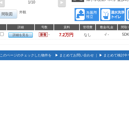
◀
1/10
▶
外観
間取図
詳細
号数
賃料
管理費
敷金/礼金
間取
-
7.2万円
-/ -
5D
なし
新着
詳細を見る
このページのチェックした物件を ▶
まとめてお問い合わせ
｜ ▶
まとめて検討中