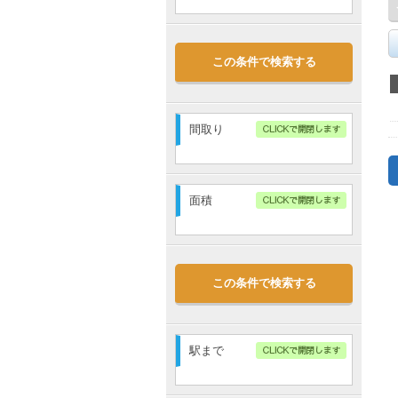
～
敷金なし
この条件で検索する
礼金なし
管理費・共益費込
駐車場代込
間取り
1R
1K
1DK
1LDK
面積
2K
2DK
2LDK
3K
～
3DK
3LDK
4K
4DK
この条件で検索する
4LDK
5K～
駅まで
指定無し