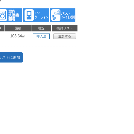
り
面積
現況
検討リスト
K
103.64㎡
即入居
追加する
リストに追加