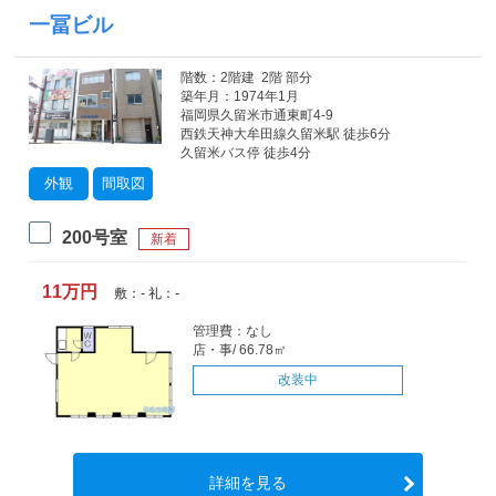
一冨ビル
階数：2階建 2階 部分
築年月：1974年1月
福岡県久留米市通東町4-9
西鉄天神大牟田線久留米駅 徒歩6分
久留米バス停 徒歩4分
外観
間取図
200号室
新着
11万円
敷：- 礼：-
管理費：なし
店・事/ 66.78㎡
改装中
詳細を見る