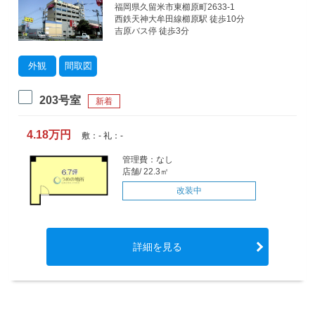
福岡県久留米市東櫛原町2633-1
西鉄天神大牟田線櫛原駅 徒歩10分
吉原バス停 徒歩3分
外観
間取図
203号室
新着
4.18万円
敷：- 礼：-
管理費：なし
店舗/ 22.3㎡
改装中
詳細を見る