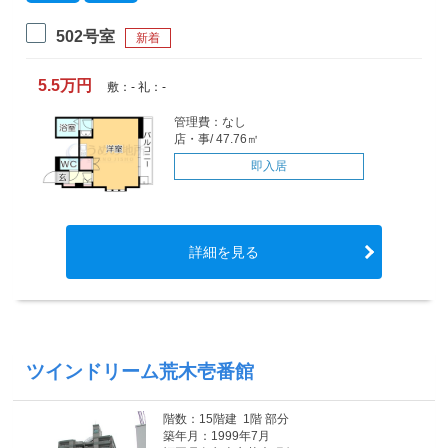
502号室
新着
5.5万円
敷：- 礼：-
管理費：なし
店・事/ 47.76㎡
即入居
詳細を見る
ツインドリーム荒木壱番館
階数：15階建 1階 部分
築年月：1999年7月