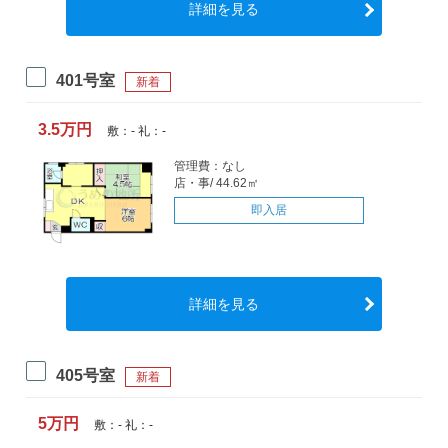
詳細を見る
401号室
新着
3.5万円
敷：- 礼：-
管理費：なし
店・事/ 44.62㎡
即入居
詳細を見る
405号室
新着
5万円
敷：- 礼：-