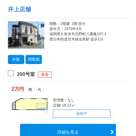
井上店舗
階数：2階建 2階 部分
築年月：1979年4月
福岡県久留米市北野町八重亀187-1
西日本鉄道甘木線金島駅 徒歩1分
外観
間取図
200号室
新着
2万円
敷：- 礼：-
管理費：なし
店舗/ 18.22㎡
改装中
詳細を見る