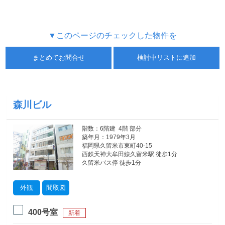
▼このページのチェックした物件を
まとめてお問合せ
検討中リストに追加
森川ビル
階数：6階建 4階 部分
築年月：1979年3月
福岡県久留米市東町40-15
西鉄天神大牟田線久留米駅 徒歩1分
久留米バス停 徒歩1分
外観
間取図
400号室
新着