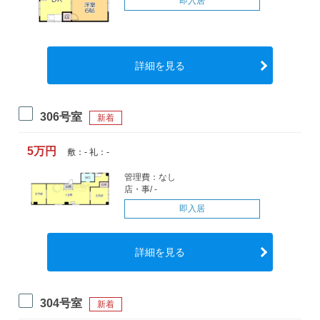
即入居
詳細を見る
306号室
新着
5万円
敷：- 礼：-
管理費：なし
店・事/ -
即入居
詳細を見る
304号室
新着