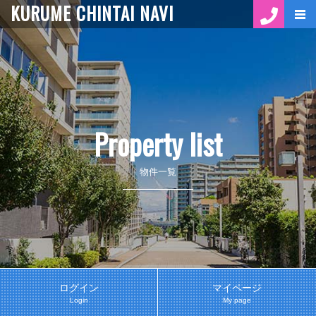
KURUME CHINTAI NAVI
Property list
物件一覧
ログイン
マイページ
Login
My page