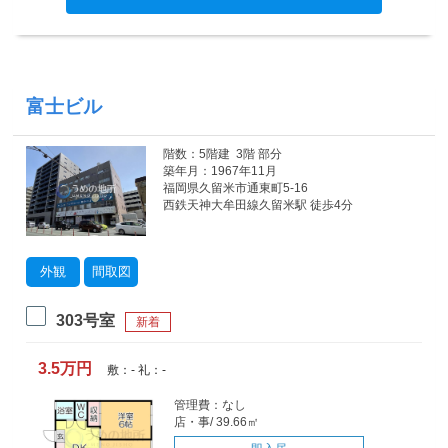
富士ビル
階数：5階建 3階 部分
築年月：1967年11月
福岡県久留米市通東町5-16
西鉄天神大牟田線久留米駅 徒歩4分
外観
間取図
303号室
新着
3.5万円
敷：- 礼：-
管理費：なし
店・事/ 39.66㎡