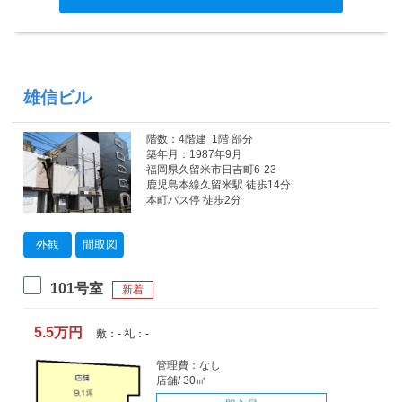
雄信ビル
階数：4階建 1階 部分
築年月：1987年9月
福岡県久留米市日吉町6-23
鹿児島本線久留米駅 徒歩14分
本町バス停 徒歩2分
外観
間取図
101号室
新着
5.5万円
敷：- 礼：-
管理費：なし
店舗/ 30㎡