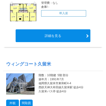
管理費：なし
倉庫/ -
即入居
詳細を見る
ウィングコート久留米
階数：10階建 5階 部分
築年月：1991年7月
福岡県久留米市東和町4-4
西鉄天神大牟田線久留米駅 徒歩4分
久留米バス停 徒歩4分
外観
間取図