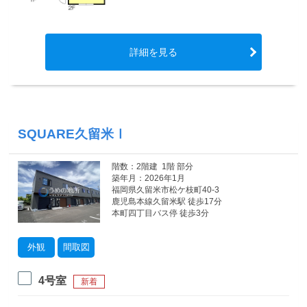
詳細を見る
SQUARE久留米Ⅰ
階数：2階建 1階 部分
築年月：2026年1月
福岡県久留米市松ケ枝町40-3
鹿児島本線久留米駅 徒歩17分
本町四丁目バス停 徒歩3分
外観
間取図
4号室
新着