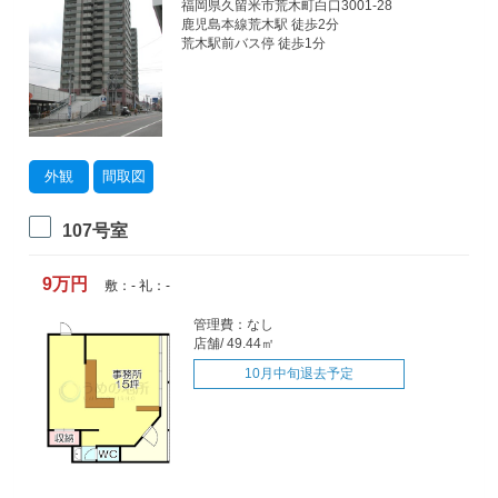
福岡県久留米市荒木町白口3001-28
鹿児島本線荒木駅 徒歩2分
荒木駅前バス停 徒歩1分
外観
間取図
107号室
9万円
敷：- 礼：-
管理費：なし
店舗/ 49.44㎡
10月中旬退去予定