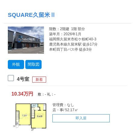
SQUARE久留米Ⅱ
階数：2階建 1階 部分
築年月：2026年1月
福岡県久留米市松ケ枝町40-3
鹿児島本線久留米駅 徒歩17分
本町四丁目バス停 徒歩3分
外観
間取図
4号室
新着
10.34万円
敷：- 礼：-
管理費：なし
店・事/ 52.17㎡
即入居