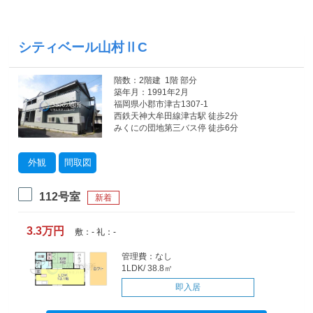
シティベール山村ⅡC
階数：2階建 1階 部分
築年月：1991年2月
福岡県小郡市津古1307-1
西鉄天神大牟田線津古駅 徒歩2分
みくにの団地第三バス停 徒歩6分
外観
間取図
112号室
新着
3.3万円
敷：- 礼：-
管理費：なし
1LDK/ 38.8㎡
即入居