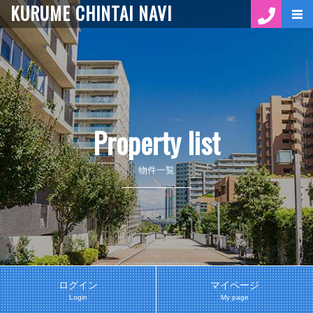
KURUME CHINTAI NAVI
Property list
物件一覧
ログイン
マイページ
Login
My page