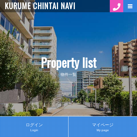
KURUME CHINTAI NAVI
Property list
物件一覧
ログイン
マイページ
Login
My page