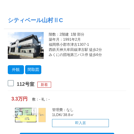
シティベール山村ⅡC
階数：2階建 1階 部分
築年月：1991年2月
福岡県小郡市津古1307-1
西鉄天神大牟田線津古駅 徒歩2分
みくにの団地第三バス停 徒歩6分
外観
間取図
112号室
新着
3.3万円
敷：- 礼：-
管理費：なし
1LDK/ 38.8㎡
即入居