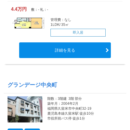
4.4万円
敷：- 礼：-
管理費：なし
1LDK/ 35㎡
即入居
詳細を見る
グランデージ中央町
階数：3階建 3階 部分
築年月：2004年2月
福岡県久留米市中央町32-19
鹿児島本線久留米駅 徒歩10分
市役所前バス停 徒歩1分