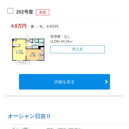
202号室
新着
4.8万円
敷：- 礼：4.8万円
管理費：なし
1LDK/ 44.34㎡
即入居
詳細を見る
オーシャン日吉Ⅱ