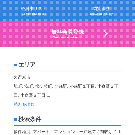
検討中リスト
閲覧履歴
Consideration list
Browsing history
無料会員登録
Member registration
■
エリア
久留米市
旭町, 洗町, 松ケ枝町, 小森野, 小森野１丁目, 小森野２丁
目, 小森野３丁目,
...
続きを読む
■
検索条件
物件種別: アパート・マンション・一戸建て / 間取り: 1R,