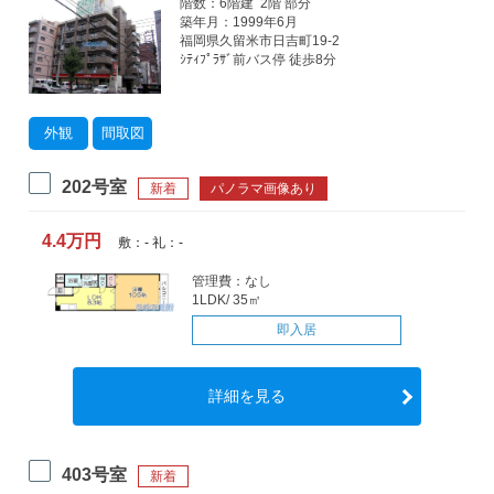
階数：6階建 2階 部分
築年月：1999年6月
福岡県久留米市日吉町19-2
ｼﾃｨﾌﾟﾗｻﾞ前バス停 徒歩8分
外観
間取図
202号室
新着
パノラマ画像あり
4.4万円
敷：- 礼：-
管理費：なし
1LDK/ 35㎡
即入居
詳細を見る
403号室
新着