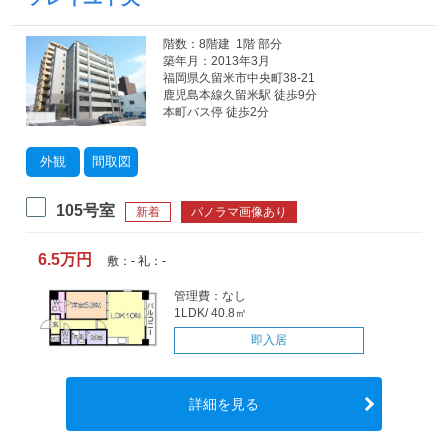
階数：8階建 1階 部分
築年月：2013年3月
福岡県久留米市中央町38-21
鹿児島本線久留米駅 徒歩9分
本町バス停 徒歩2分
外観
間取図
105号室
新着
パノラマ画像あり
6.5万円
敷：- 礼：-
管理費：なし
1LDK/ 40.8㎡
即入居
詳細を見る