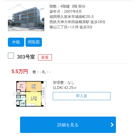
階数：4階建 3階 部分
築年月：2007年8月
福岡県久留米市城南町20-3
西鉄天神大牟田線櫛原駅 徒歩16分
篠山三丁目バス停 徒歩3分
外観
間取図
303号室
新着
5.5万円
敷：- 礼：-
管理費：なし
1LDK/ 42.25㎡
即入居
詳細を見る