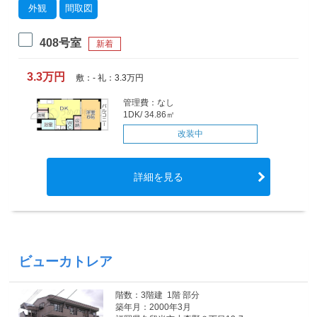
外観
間取図
408号室
新着
3.3万円
敷：- 礼：3.3万円
管理費：なし
1DK/ 34.86㎡
改装中
詳細を見る
ビューカトレア
階数：3階建 1階 部分
築年月：2000年3月