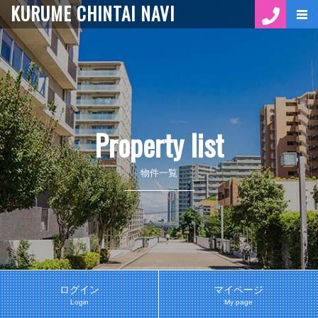
KURUME CHINTAI NAVI
Property list
物件一覧
ログイン
マイページ
Login
My page