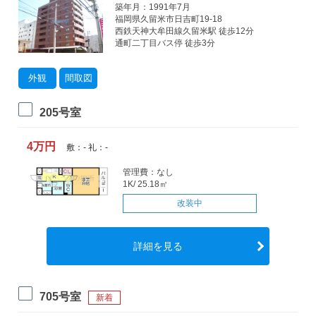
築年月：1991年7月
福岡県久留米市日吉町19-18
西鉄天神大牟田線久留米駅 徒歩12分
通町二丁目バス停 徒歩3分
外観
間取図
205号室
4万円
敷：- 礼：-
管理費：なし
1K/ 25.18㎡
改装中
詳細を見る
705号室
新着