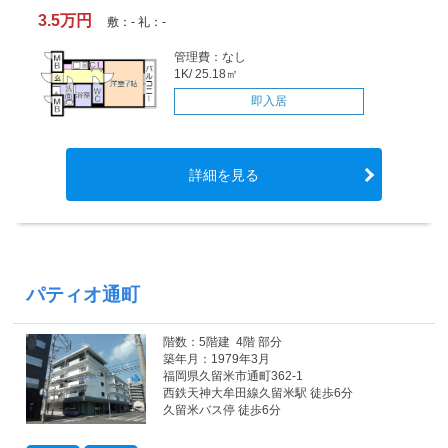
3.5万円
敷：- 礼：-
管理費：なし
1K/ 25.18㎡
即入居
詳細を見る
パティオ通町
階数：5階建 4階 部分
築年月：1979年3月
福岡県久留米市通町362-1
西鉄天神大牟田線久留米駅 徒歩6分
久留米バス停 徒歩6分