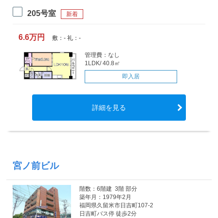
205号室
新着
6.6万円
敷：- 礼：-
管理費：なし
1LDK/ 40.8㎡
即入居
詳細を見る
宮ノ前ビル
階数：6階建 3階 部分
築年月：1979年2月
福岡県久留米市日吉町107-2
日吉町バス停 徒歩2分