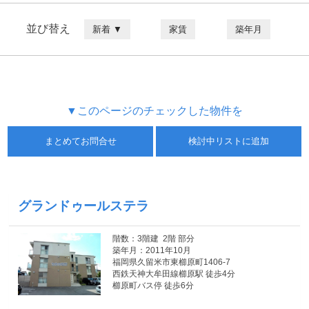
並び替え
新着 ▼
家賃
築年月
▼このページのチェックした物件を
まとめてお問合せ
検討中リストに追加
グランドゥールステラ
階数：3階建 2階 部分
築年月：2011年10月
福岡県久留米市東櫛原町1406-7
西鉄天神大牟田線櫛原駅 徒歩4分
櫛原町バス停 徒歩6分