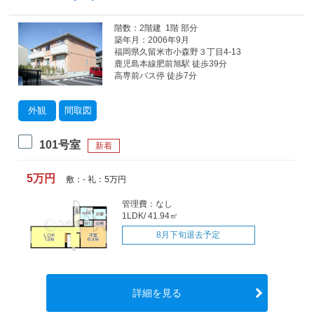
階数：2階建 1階 部分
築年月：2006年9月
福岡県久留米市小森野３丁目4-13
鹿児島本線肥前旭駅 徒歩39分
高専前バス停 徒歩7分
外観
間取図
101号室
新着
5万円
敷：- 礼：5万円
管理費：なし
1LDK/ 41.94㎡
8月下旬退去予定
詳細を見る