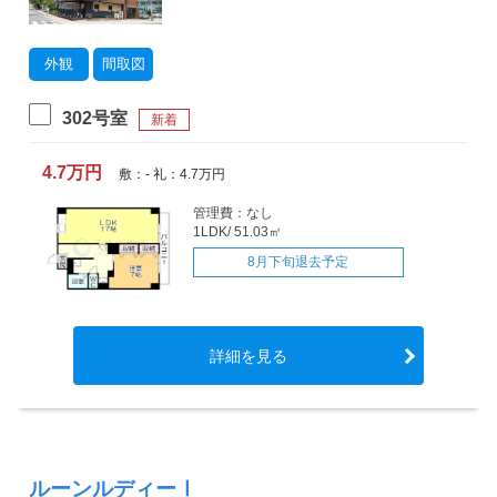
外観
間取図
302号室
新着
4.7万円
敷：- 礼：4.7万円
管理費：なし
1LDK/ 51.03㎡
8月下旬退去予定
詳細を見る
ルーンルディーⅠ