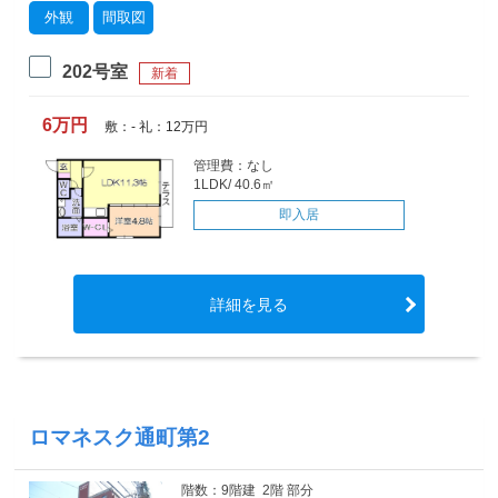
外観
間取図
202号室
新着
6万円
敷：- 礼：12万円
管理費：なし
1LDK/ 40.6㎡
即入居
詳細を見る
ロマネスク通町第2
階数：9階建 2階 部分