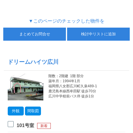
▼このページのチェックした物件を
まとめてお問合せ
検討中リストに追加
ドリームハイツ広川
階数：2階建 1階 部分
築年月：1994年1月
福岡県八女郡広川町久泉489-1
鹿児島本線西牟田駅 徒歩70分
広川中学校前バス停 徒歩1分
外観
間取図
101号室
新着