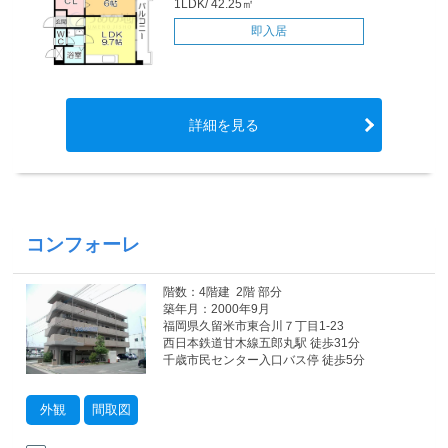
1LDK/ 42.25㎡
即入居
詳細を見る
コンフォーレ
階数：4階建 2階 部分
築年月：2000年9月
福岡県久留米市東合川７丁目1-23
西日本鉄道甘木線五郎丸駅 徒歩31分
千歳市民センター入口バス停 徒歩5分
外観
間取図