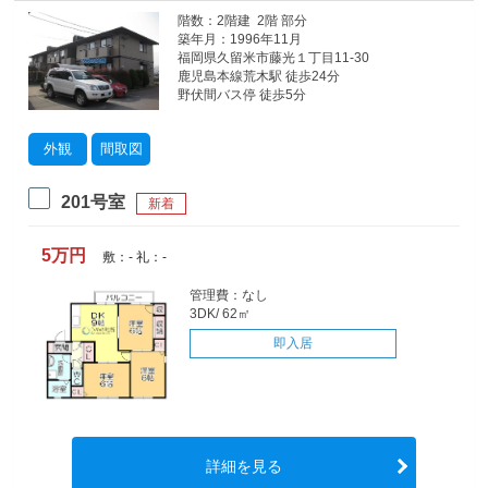
階数：2階建 2階 部分
築年月：1996年11月
福岡県久留米市藤光１丁目11-30
鹿児島本線荒木駅 徒歩24分
野伏間バス停 徒歩5分
外観
間取図
201号室
新着
5万円
敷：- 礼：-
管理費：なし
3DK/ 62㎡
即入居
詳細を見る