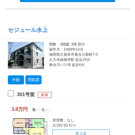
セジュール水上
階数：3階建 3階 部分
築年月：1999年10月
福岡県久留米市東合川新町7-5
久大本線御井駅 徒歩25分
東合川バス停 徒歩6分
外観
間取図
301号室
新着
3.8万円
敷：- 礼：-
管理費：なし
2LDK/ 50.47㎡
即入居