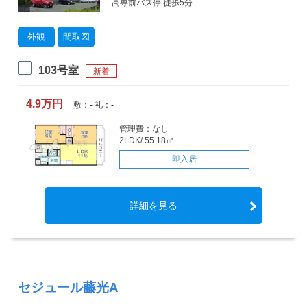
高専前バス停 徒歩5分
外観
間取図
103号室
新着
4.9万円
敷：- 礼：-
管理費：なし
2LDK/ 55.18㎡
即入居
詳細を見る
セジュール藤光A