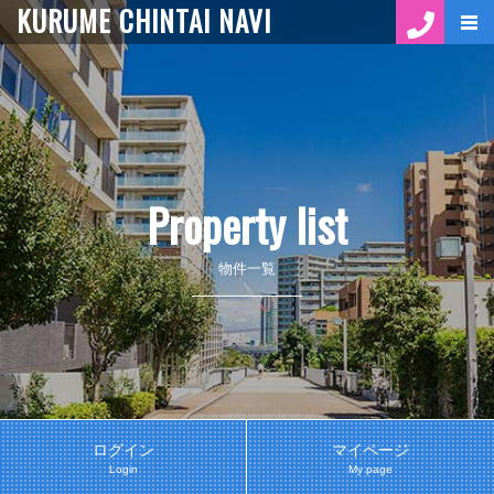
KURUME CHINTAI NAVI
Property list
物件一覧
ログイン
マイページ
Login
My page