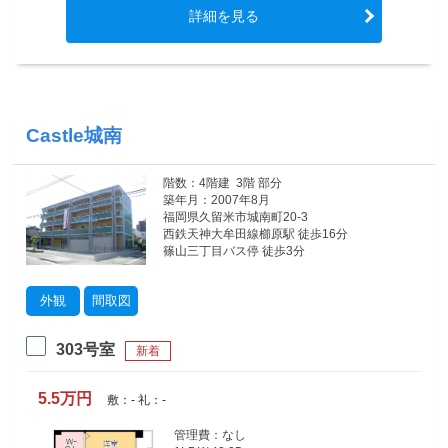
詳細を見る
Castle城南
階数：4階建 3階 部分
築年月：2007年8月
福岡県久留米市城南町20-3
西鉄天神大牟田線櫛原駅 徒歩16分
篠山三丁目バス停 徒歩3分
外観
間取図
303号室
新着
5.5万円
敷：- 礼：-
管理費：なし