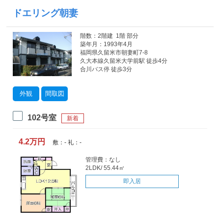
ドエリング朝妻
階数：2階建 1階 部分
築年月：1993年4月
福岡県久留米市朝妻町7-8
久大本線久留米大学前駅 徒歩4分
合川バス停 徒歩3分
外観
間取図
102号室
新着
4.2万円
敷：- 礼：-
管理費：なし
2LDK/ 55.44㎡
即入居