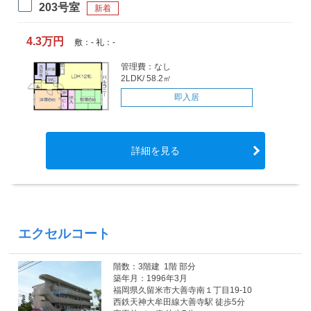
203号室
新着
4.3万円
敷：- 礼：-
管理費：なし
2LDK/ 58.2㎡
即入居
詳細を見る
エクセルコート
階数：3階建 1階 部分
築年月：1996年3月
福岡県久留米市大善寺南１丁目19-10
西鉄天神大牟田線大善寺駅 徒歩5分