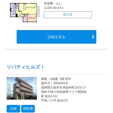
管理費：なし
1LDK/ 40.43㎡
即入居
詳細を見る
リバティヒルズⅠ
階数：4階建 3階 部分
築年月：2000年9月
福岡県久留米市津福本町1023-17
西鉄天神大牟田線聖マリア病院前
駅 徒歩12分
平島バス停 徒歩2分
外観
間取図