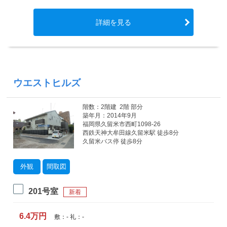
詳細を見る
ウエストヒルズ
階数：2階建 2階 部分
築年月：2014年9月
福岡県久留米市西町1098-26
西鉄天神大牟田線久留米駅 徒歩8分
久留米バス停 徒歩8分
外観
間取図
201号室
新着
6.4万円
敷：- 礼：-