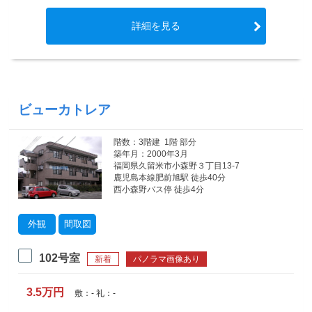
詳細を見る
ビューカトレア
階数：3階建 1階 部分
築年月：2000年3月
福岡県久留米市小森野３丁目13-7
鹿児島本線肥前旭駅 徒歩40分
西小森野バス停 徒歩4分
外観
間取図
102号室
新着
パノラマ画像あり
3.5万円
敷：- 礼：-