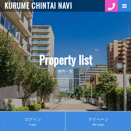
KURUME CHINTAI NAVI
Property list
物件一覧
ログイン
マイページ
Login
My page