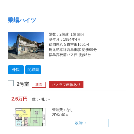
乗場ハイツ
階数：2階建 1階 部分
築年月：1984年4月
福岡県八女市吉田1651-4
鹿児島本線西牟田駅 徒歩69分
福島高校前バス停 徒歩3分
外観
間取図
2号室
新着
パノラマ画像あり
2.6万円
敷：- 礼：-
管理費：なし
2DK/ 40㎡
改装中