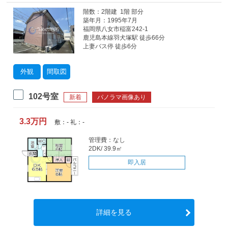
階数：2階建 1階 部分
築年月：1995年7月
福岡県八女市稲富242-1
鹿児島本線羽犬塚駅 徒歩66分
上妻バス停 徒歩6分
外観
間取図
102号室
新着
パノラマ画像あり
3.3万円
敷：- 礼：-
管理費：なし
2DK/ 39.9㎡
即入居
詳細を見る