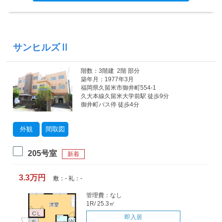
サンヒルズⅡ
階数：3階建 2階 部分
築年月：1977年3月
福岡県久留米市御井町554-1
久大本線久留米大学前駅 徒歩9分
御井町バス停 徒歩4分
外観
間取図
205号室
新着
3.3万円
敷：- 礼：-
管理費：なし
1R/ 25.3㎡
即入居