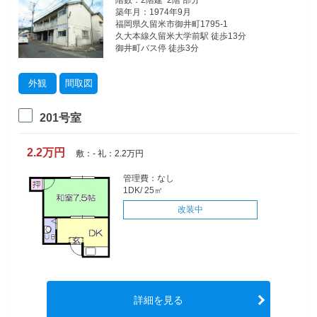
階数：2階建 2階 部分
築年月：1974年9月
福岡県久留米市御井町1795-1
久大本線久留米大学前駅 徒歩13分
御井町バス停 徒歩3分
外観
間取図
201号室
2.2万円
敷：- 礼：2.2万円
管理費：なし
1DK/ 25㎡
改装中
詳細を見る