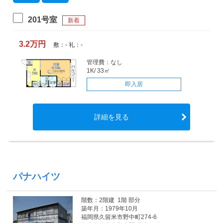
201号室
新着
3.2万円
敷：- 礼：-
管理費：なし
1K/ 33㎡
即入居
詳細を見る
パナハイツ
階数：2階建 1階 部分
築年月：1979年10月
福岡県久留米市野中町274-6