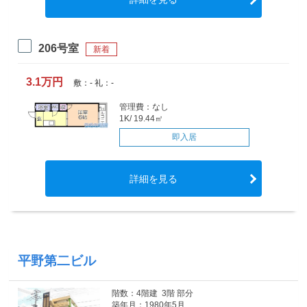
206号室
新着
3.1万円
敷：- 礼：-
管理費：なし
1K/ 19.44㎡
即入居
詳細を見る
平野第二ビル
階数：4階建 3階 部分
築年月：1980年5月