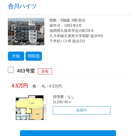
合川ハイツ
階数：5階建 4階 部分
築年月：1981年3月
福岡県久留米市合川町29-8
久大本線久留米大学前駅 徒歩9分
千本杉バス停 徒歩2分
外観
間取図
403号室
新着
4.5万円
敷：- 礼：4.5万円
管理費：なし
1LDK/ 40㎡
改装中