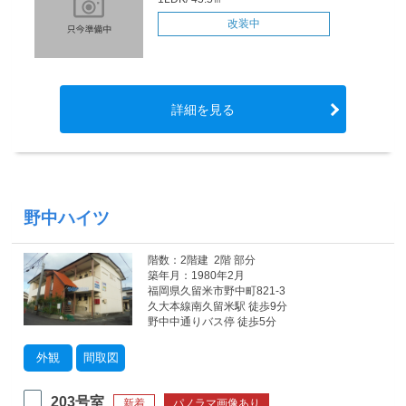
改装中
詳細を見る
野中ハイツ
階数：2階建 2階 部分
築年月：1980年2月
福岡県久留米市野中町821-3
久大本線南久留米駅 徒歩9分
野中中通りバス停 徒歩5分
外観
間取図
203号室
新着
パノラマ画像あり