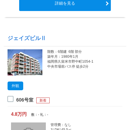
詳細を見る
ジェイズビルⅡ
階数：6階建 6階 部分
築年月：1980年1月
福岡県久留米市野中町1054-1
中央市場前バス停 徒歩2分
外観
606号室
新着
4.8万円
敷：- 礼：-
管理費：なし
1LDK/ 45.5㎡