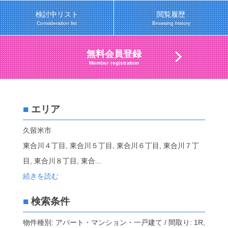
検討中リスト
閲覧履歴
Consideration list
Browsing history
無料会員登録
Member registration
■
エリア
久留米市
東合川４丁目, 東合川５丁目, 東合川６丁目, 東合川７丁
目, 東合川８丁目, 東合
...
続きを読む
■
検索条件
物件種別: アパート・マンション・一戸建て / 間取り: 1R,