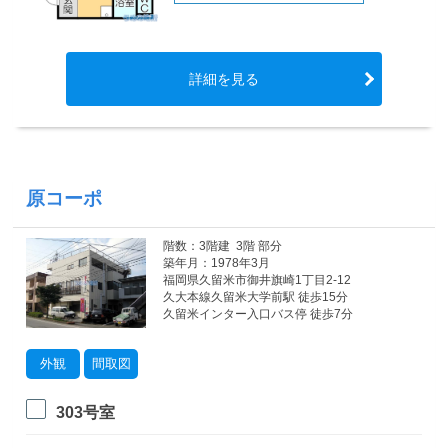
詳細を見る
原コーポ
階数：3階建 3階 部分
築年月：1978年3月
福岡県久留米市御井旗崎1丁目2-12
久大本線久留米大学前駅 徒歩15分
久留米インター入口バス停 徒歩7分
外観
間取図
303号室