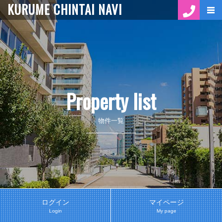
KURUME CHINTAI NAVI
Property list
物件一覧
ログイン
マイページ
Login
My page