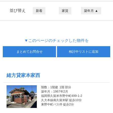
並び替え
新着
家賃
築年月 ▲
▼このページのチェックした物件を
まとめてお問合せ
検討中リストに追加
緒方貸家本家西
階数：1階建 1階 部分
築年月：1967年2月
福岡県久留米市野中町499-1-2
久大本線南久留米駅 徒歩10分
東野中町バス停 徒歩2分