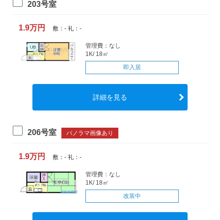
203号室
1.9万円
敷：- 礼：-
管理費：なし
1K/ 18㎡
即入居
詳細を見る
206号室
パノラマ画像あり
1.9万円
敷：- 礼：-
管理費：なし
1K/ 18㎡
改装中