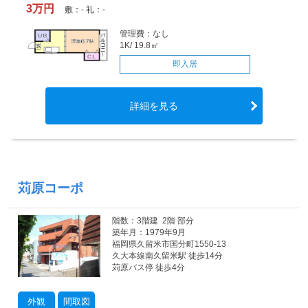
3万円
敷：- 礼：-
管理費：なし
1K/ 19.8㎡
即入居
詳細を見る
苅原コーポ
階数：3階建 2階 部分
築年月：1979年9月
福岡県久留米市国分町1550-13
久大本線南久留米駅 徒歩14分
苅原バス停 徒歩4分
外観
間取図