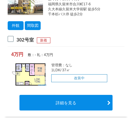
福岡県久留米市合川町17-6
久大本線久留米大学前駅 徒歩5分
千本杉バス停 徒歩2分
外観
間取図
302号室
新着
4万円
敷：- 礼：4万円
管理費：なし
1LDK/ 37㎡
改装中
詳細を見る