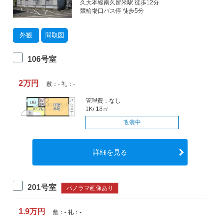
久大本線南久留米駅 徒歩12分
競輪場口バス停 徒歩5分
外観
間取図
106号室
2万円
敷：- 礼：-
管理費：なし
1K/ 18㎡
改装中
詳細を見る
201号室
パノラマ画像あり
1.9万円
敷：- 礼：-