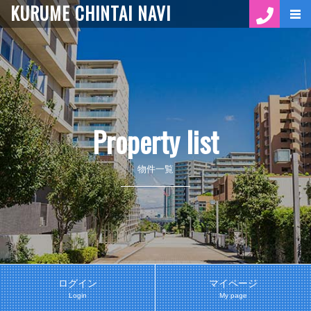
KURUME CHINTAI NAVI
Property list
物件一覧
ログイン
マイページ
Login
My page