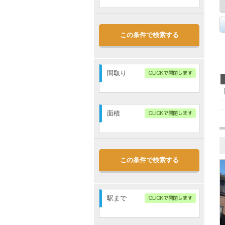
～
敷金なし
この条件で検索する
礼金なし
管理費・共益費込
駐車場代込
間取り
1R
1K
1DK
1LDK
面積
2K
2DK
2LDK
3K
～
3DK
3LDK
4K
4DK
この条件で検索する
4LDK
5K～
駅まで
指定無し