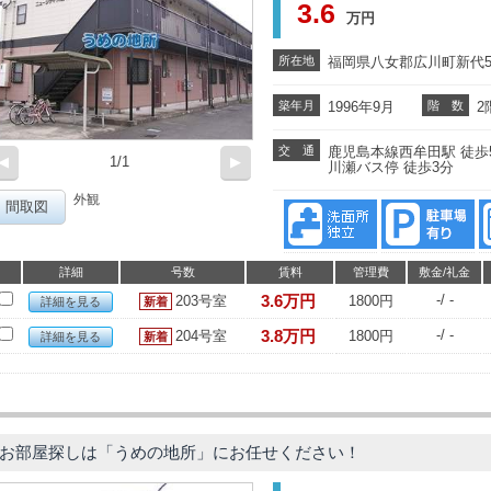
3.6
万円
所在地
福岡県八女郡広川町新代5
築年月
1996年9月
階 数
2
交 通
鹿児島本線西牟田駅 徒歩
◀
1/1
▶
川瀬バス停 徒歩3分
外観
間取図
詳細
号数
賃料
管理費
敷金/礼金
3.6万円
-/ -
203号室
1800円
詳細を見る
3.8万円
-/ -
204号室
1800円
詳細を見る
お部屋探しは「うめの地所」にお任せください！