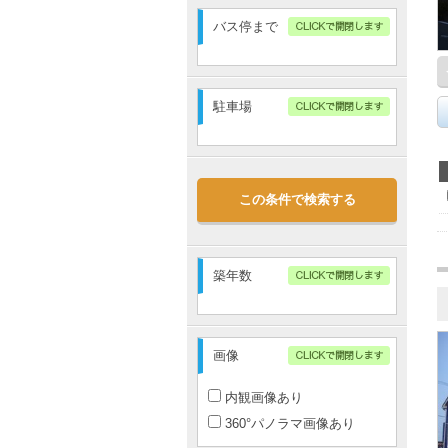
3分以内
バス停まで
5分以内
10分以内
指定無し
15分以内
3分以内
駐車場
20分以内
5分以内
10分以内
指定無し
15分以内
なし
20分以内
この条件で検索する
あり
2台以上
築年数
画像
内観画像あり
360°パノラマ画像あり