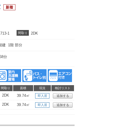
室
13-1
間取り
2DK
階建 1階 部分
68分
間取り
面積
現況
検討リスト
2DK
39.74㎡
即入居
追加する
2DK
39.74㎡
即入居
追加する