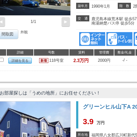
築年月
1990年1月
階 数
2
交 通
鹿児島本線荒木駅 徒歩5
◀
1/1
▶
南湯納楚バス停 徒歩5分
外観
間取図
詳細
号数
賃料
管理費
敷金/礼金
2.3万円
-/ -
118号室
2000円
詳細を見る
お部屋探しは「うめの地所」にお任せください！
グリーンヒル山下A 2
3.9
万円
所在地
福岡県八女郡広川町新代59