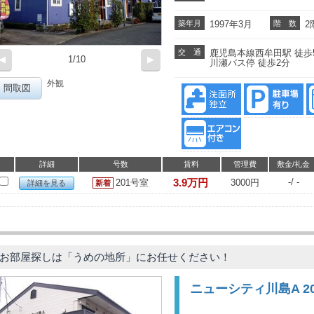
築年月
1997年3月
階 数
2
交 通
鹿児島本線西牟田駅 徒歩
◀
1/10
▶
川瀬バス停 徒歩2分
外観
間取図
詳細
号数
賃料
管理費
敷金/礼金
3.9万円
-/ -
201号室
3000円
詳細を見る
お部屋探しは「うめの地所」にお任せください！
ニューシティ川島A 2