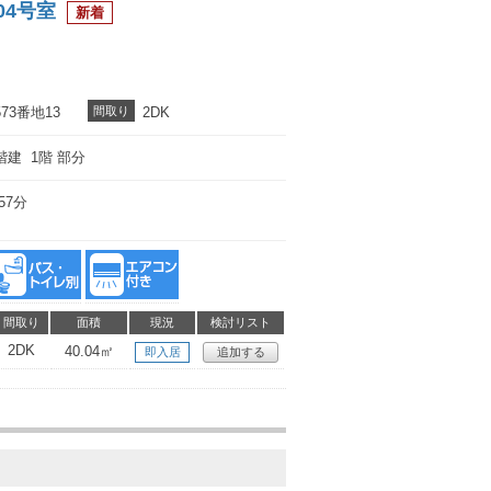
04号室
3番地13
間取り
2DK
階建 1階 部分
57分
間取り
面積
現況
検討リスト
2DK
40.04㎡
即入居
追加する