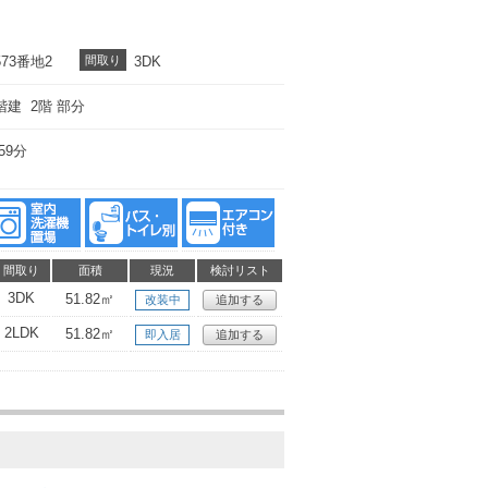
73番地2
間取り
3DK
階建 2階 部分
59分
間取り
面積
現況
検討リスト
3DK
51.82㎡
改装中
追加する
2LDK
51.82㎡
即入居
追加する