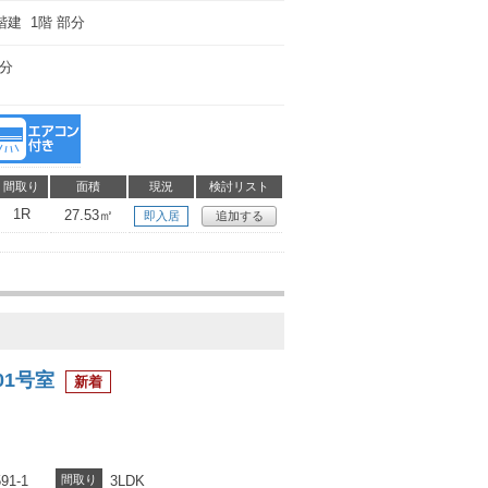
階建 1階 部分
7分
間取り
面積
現況
検討リスト
1R
27.53㎡
即入居
追加する
01号室
1-1
間取り
3LDK