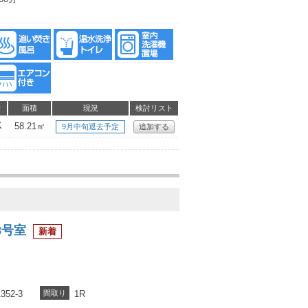
り
面積
現況
検討リスト
K
58.21㎡
9月中旬退去予定
追加する
8号室
52-3
間取り
1R