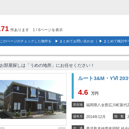
171
件あります 1 / 6ページを表示
このページのチェックした物件を ▶
まとめてお問い合わせ
｜ ▶
まとめて検討中
お部屋探しは「うめの地所」にお任せください！
ルート3&M・YⅥ 20
4.6
万円
所在地
福岡県八女郡広川町新代24
築年月
2014年12月
階 数
交 通
鹿児島本線西牟田駅 徒歩