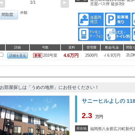
◀
1/1
▶
古賀バス停 徒歩3分
外観
間取図
詳細
号数
賃料
管理費
敷金/礼金
間取
4.6万円
2LD
203号室
2500円
-/ 6.9万円
詳細を見る
お部屋探しは「うめの地所」にお任せください！
サニーヒルよしの 11
2.3
万円
所在地
福岡県八女郡広川町新代13