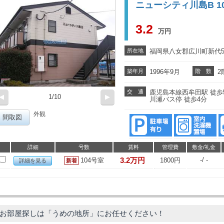
ニューシティ川島B 1
3.2
万円
所在地
福岡県八女郡広川町新代57
築年月
1996年9月
階 数
2
交 通
鹿児島本線西牟田駅 徒歩
◀
1/10
▶
川瀬バス停 徒歩4分
外観
間取図
詳細
号数
賃料
管理費
敷金/礼金
3.2万円
-/ -
104号室
1800円
詳細を見る
お部屋探しは「うめの地所」にお任せください！