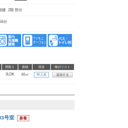
階建 2階 部分
56分
間取り
面積
現況
検討リスト
3LDK
65㎡
即入居
追加する
03号室