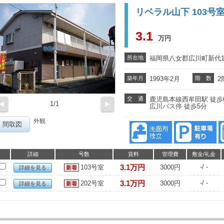
リベラル山下 103号
3.1
万円
所在地
福岡県八女郡広川町新代17
築年月
1993年2月
階 数
2
交 通
鹿児島本線西牟田駅 徒歩
◀
1/1
▶
広川バス停 徒歩5分
外観
間取図
詳細
号数
賃料
管理費
敷金/礼金
3.1万円
-/ -
103号室
3000円
詳細を見る
3.1万円
-/ -
202号室
3000円
詳細を見る