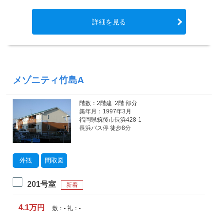
詳細を見る
メゾニティ竹島A
階数：2階建 2階 部分
築年月：1997年3月
福岡県筑後市長浜428-1
長浜バス停 徒歩8分
外観
間取図
201号室
新着
4.1万円
敷：- 礼：-