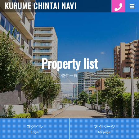
KURUME CHINTAI NAVI
Property list
物件一覧
ログイン
マイページ
Login
My page