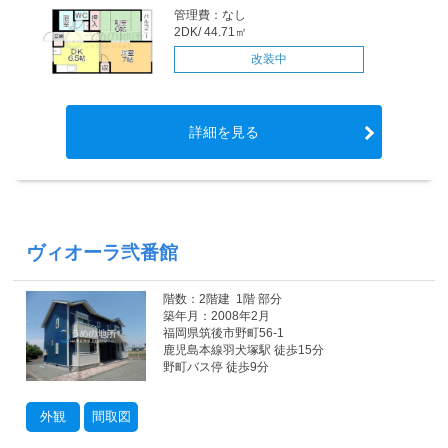
管理費：なし
2DK/ 44.71㎡
改装中
詳細を見る
ヴィオーラ弐番館
階数：2階建 1階 部分
築年月：2008年2月
福岡県筑後市野町56-1
鹿児島本線羽犬塚駅 徒歩15分
野町バス停 徒歩9分
外観
間取図