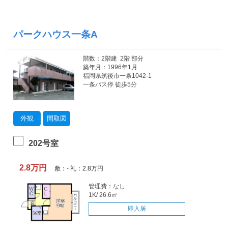
パークハウス一条A
階数：2階建 2階 部分
築年月：1996年1月
福岡県筑後市一条1042-1
一条バス停 徒歩5分
外観
間取図
202号室
2.8万円
敷：- 礼：2.8万円
管理費：なし
1K/ 26.6㎡
即入居