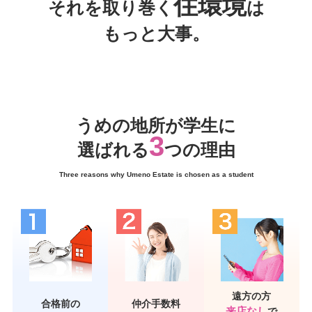
住環境
それを取り巻く
は
もっと大事。
うめの地所が学生に
3
選ばれる
つの理由
Three reasons why Umeno Estate is chosen as a student
遠方の方
合格前の
仲介手数料
来店なし
で