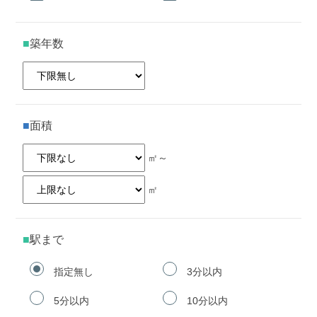
築年数
面積
㎡～
㎡
駅まで
指定無し
3分以内
5分以内
10分以内