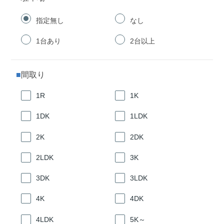
指定無し
なし
1台あり
2台以上
間取り
1R
1K
1DK
1LDK
2K
2DK
2LDK
3K
3DK
3LDK
4K
4DK
4LDK
5K～