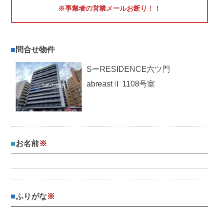
※事業者の営業メールお断り！！
問合せ物件
SーRESIDENCE六ツ門
abreastⅡ 1108号室
お名前
※
ふりがな
※