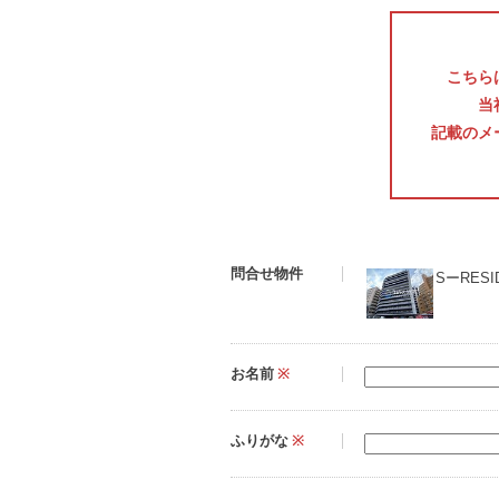
こちら
当
記載のメ
問合せ物件
SーRESI
お名前
※
ふりがな
※